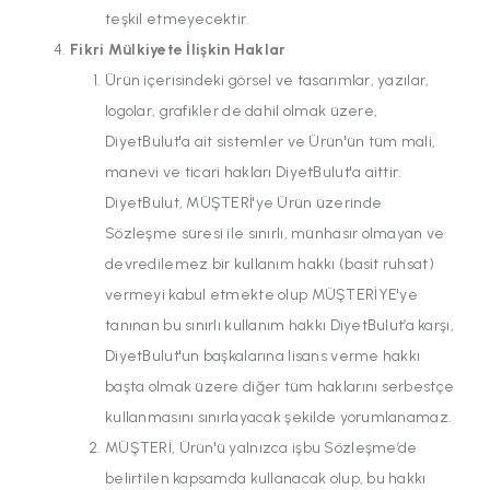
teşkil etmeyecektir.
Fikri Mülkiyete İlişkin Haklar
Ürün içerisindeki görsel ve tasarımlar, yazılar,
logolar, grafikler de dahil olmak üzere,
DiyetBulut'a ait sistemler ve Ürün'ün tüm mali,
manevi ve ticari hakları DiyetBulut'a aittir.
DiyetBulut, MÜŞTERİ'ye Ürün üzerinde
Sözleşme süresi ile sınırlı, münhasır olmayan ve
devredilemez bir kullanım hakkı (basit ruhsat)
vermeyi kabul etmekte olup MÜŞTERİYE'ye
tanınan bu sınırlı kullanım hakkı DiyetBulut’a karşı,
DiyetBulut'un başkalarına lisans verme hakkı
başta olmak üzere diğer tüm haklarını serbestçe
kullanmasını sınırlayacak şekilde yorumlanamaz.
MÜŞTERİ, Ürün'ü yalnızca işbu Sözleşme’de
belirtilen kapsamda kullanacak olup, bu hakkı