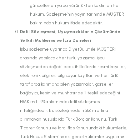
güncellenen ya da yürürlükten kaldırılan her
hüküm, Sözleşme’nin yayın tarihinde MÜŞTERİ
bakımından hüküm ifade edecektir.
Delil Sözleşmesi, Uyuşmazlıkların Çözümünde
Yetkili Mahkeme ve İcra Daireleri
İşbu sözleşme uyarınca DiyetBulut ile MÜŞTERİ
arasında yapılacak her türlü yazışma, işbu
sözleşmeden doğabilecek ihtilaflarda resmi kayıtlar,
elektronik bilgiler, bilgisayar kayıtları ve her türlü
taraflarca kanıtlanabilen yazışmalar, görseller
bağlayıcı, kesin ve münhasır delil teşkil edeceğini
HMK md. 193 anlamında delil sözleşmesi
niteliğindedir. Bu sözleşmede hüküm altına
alınmayan hususlarda Türk Borçlar Kanunu, Türk
Ticaret Kanunu ve İcra İflas Kanunundaki hükümlerle,
Türk Hukuk Sistemindeki genel hükümler uygulanır.