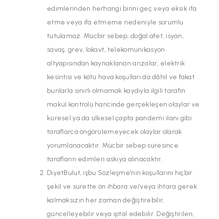
edimlerinden herhangi birini geç veya eksik ifa
etme veya ifa etmeme nedeniyle sorumlu
tutulamaz. Mücbir sebep; doğal afet, isyan,
savaş, grev, lokavt, telekomünikasyon
altyapısından kaynaklanan arızalar, elektrik
kesintisi ve kötü hava koşulları da dâhil ve fakat
bunlarla sınırlı olmamak kaydıyla ilgili tarafın
makul kontrolü haricinde gerçekleşen olaylar ve
küresel ya da ülkesel çapta pandemi ilanı gibi
taraflarca öngörülemeyecek olaylar olarak
yorumlanacaktır. Mücbir sebep süresince
tarafların edimleri askıya alınacaktır.
DiyetBulut, işbu Sözleşme’nin koşullarını hiçbir
şekil ve surette ön ihbara ve/veya ihtara gerek
kalmaksızın her zaman değiştirebilir,
güncelleyebilir veya iptal edebilir. Değiştirilen,