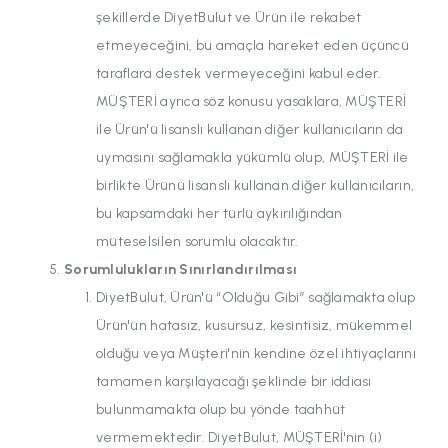
şekillerde DiyetBulut ve Ürün ile rekabet
etmeyeceğini, bu amaçla hareket eden üçüncü
taraflara destek vermeyeceğini kabul eder.
MÜŞTERİ ayrıca söz konusu yasaklara, MÜŞTERİ
ile Ürün'ü lisanslı kullanan diğer kullanıcıların da
uymasını sağlamakla yükümlü olup, MÜŞTERİ ile
birlikte Ürünü lisanslı kullanan diğer kullanıcıların,
bu kapsamdaki her türlü aykırılığından
müteselsilen sorumlu olacaktır.
Sorumlulukların Sınırlandırılması
DiyetBulut, Ürün'ü “Olduğu Gibi” sağlamakta olup
Ürün'ün hatasız, kusursuz, kesintisiz, mükemmel
olduğu veya Müşteri'nin kendine özel ihtiyaçlarını
tamamen karşılayacağı şeklinde bir iddiası
bulunmamakta olup bu yönde taahhüt
vermemektedir. DiyetBulut, MÜŞTERİ'nin (i)