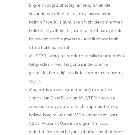
bilgilerin doğru olmadığının tespiti halinde,
yukarıda belirtilen sözleşmeyi askıya alma
halinin 7 (yedi) iş gününden fazla devam etmesi
halinde, DiyetBulut hiç bir ihtar ve ihbara gerek
kalmaksızın sözleşmeyi tek taraflı olarak fesih
etme hakkına sahiptir.
MÜŞTERİ, aldığı hizmetlere karşılık fatura tarihini
takip eden 7(yedi) iş günü içinde ödeme
gerçekleştirmediği takdirde temerrüde düşmüş
sayılır.
Müşteri, iş bu sözleşmeden doğan her türlü
alacak için DiyetBulut’ un MÜŞTERİ aleyhine
dava açması ya da icra takibi yapması halinde
bakiye borç miktarının %50'si kadar cezai şart,
%20'si Avukatlık Ücreti ve diğer tüm yasal
giderleri ödemeyi beyan, kabul ve taahhüt eder.