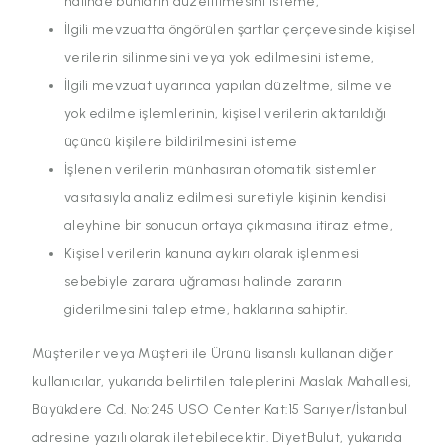
halinde bunların düzeltilmesini isteme,
İlgili mevzuatta öngörülen şartlar çerçevesinde kişisel
verilerin silinmesini veya yok edilmesini isteme,
İlgili mevzuat uyarınca yapılan düzeltme, silme ve
yok edilme işlemlerinin, kişisel verilerin aktarıldığı
üçüncü kişilere bildirilmesini isteme
İşlenen verilerin münhasıran otomatik sistemler
vasıtasıyla analiz edilmesi suretiyle kişinin kendisi
aleyhine bir sonucun ortaya çıkmasına itiraz etme,
Kişisel verilerin kanuna aykırı olarak işlenmesi
sebebiyle zarara uğraması halinde zararın
giderilmesini talep etme, haklarına sahiptir.
Müşteriler veya Müşteri ile Ürünü lisanslı kullanan diğer
kullanıcılar, yukarıda belirtilen taleplerini Maslak Mahallesi,
Büyükdere Cd. No:245 USO Center Kat:15 Sarıyer/İstanbul
adresine yazılı olarak iletebilecektir. DiyetBulut, yukarıda