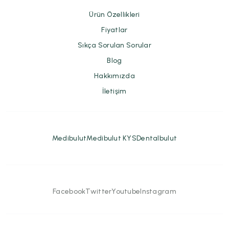
Ürün Özellikleri
Fiyatlar
Sıkça Sorulan Sorular
Blog
Hakkımızda
İletişim
Medibulut
Medibulut KYS
Dentalbulut
Facebook
Twitter
Youtube
Instagram