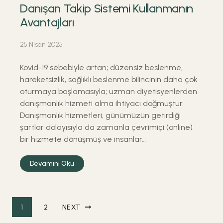
Danışan Takip Sistemi Kullanmanın
Avantajları
25 Nisan 2025
Kovid-19 sebebiyle artan; düzensiz beslenme,
hareketsizlik, sağlıklı beslenme bilincinin daha çok
oturmaya başlamasıyla; uzman diyetisyenlerden
danışmanlık hizmeti alma ihtiyacı doğmuştur.
Danışmanlık hizmetleri, günümüzün getirdiği
şartlar dolayısıyla da zamanla çevrimiçi (online)
bir hizmete dönüşmüş ve insanlar…
Devamını Oku
Yazı sayfalaması
1
2
NEXT